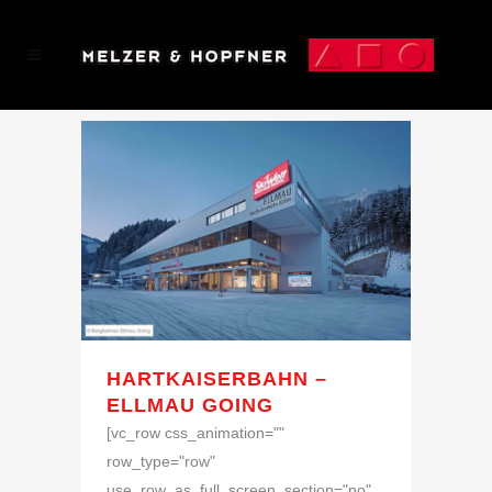
HARTKAISERBAHN –
ELLMAU GOING
[vc_row css_animation=""
row_type="row"
use_row_as_full_screen_section="no"...