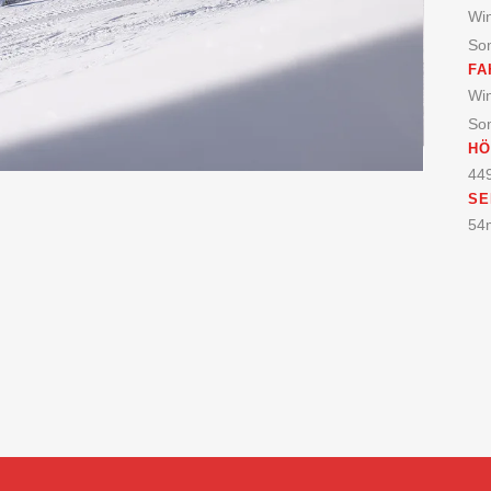
Win
So
FA
Win
So
HÖ
44
SE
54