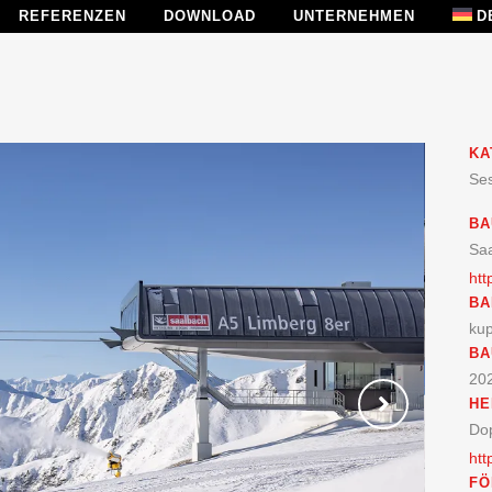
REFERENZEN
DOWNLOAD
UNTERNEHMEN
D
KA
Se
BA
Sa
htt
BA
ku
BA
20
HE
Do
htt
FÖ