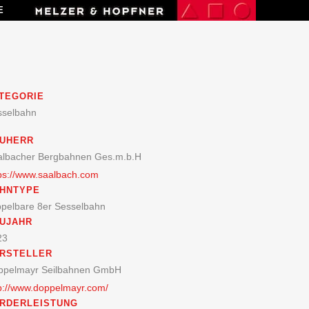
E
TEGORIE
sselbahn
UHERR
albacher Bergbahnen Ges.m.b.H
ps://www.saalbach.com
HNTYPE
ppelbare 8er Sesselbahn
UJAHR
23
RSTELLER
ppelmayr Seilbahnen GmbH
p://www.doppelmayr.com/
RDERLEISTUNG