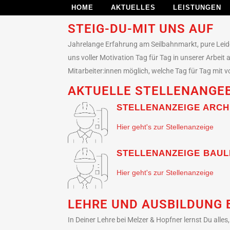
HOME
AKTUELLES
LEISTUNGEN
STEIG-DU-MIT UNS AUF
Jahrelange Erfahrung am Seilbahnmarkt, pure Leide
uns voller Motivation Tag für Tag in unserer Arbei
Mitarbeiter:innen möglich, welche Tag für Tag mit 
AKTUELLE STELLENANGE
STELLENANZEIGE ARCH
Hier geht's zur Stellenanzeige
STELLENANZEIGE BAUL
Hier geht's zur Stellenanzeige
LEHRE UND AUSBILDUNG 
In Deiner Lehre bei Melzer & Hopfner lernst Du alle