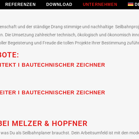
REFERENZEN
DOWNLOAD
UNTERNEHMEN
D
nschaft und der ständige Drang stimmige und nachhaltige Seilbahnprojek
t an. Die Umsetzung zahlreicher technisch, ökologisch und ökonomisch inn
voller Begeisterung und Freude die tollen Projekte Ihrer Bestimmung zufüh
BOTE:
ITEKT I BAUTECHNISCHER ZEICHNER
EITER I BAUTECHNISCHER ZEICHNER
BEI MELZER & HOPFNER
s, was Du als Seilbahnplaner brauchst. Dein Arbeitsumfeld ist mit den mo