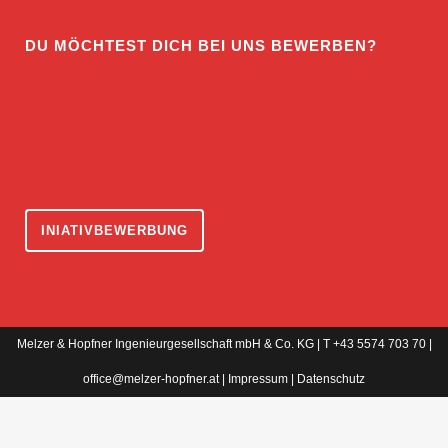
DU MÖCHTEST DICH BEI UNS BEWERBEN?
INIATIVBEWERBUNG
Melzer & Hopfner Ingenieurgesellschaft mbH & Co. KG | T +43 5574 703 70 |
office@melzer-hopfner.at
|
Impressum
|
Datenschutz
WordPress Cookie Hinweis von Real Cookie Banner
EN
DE