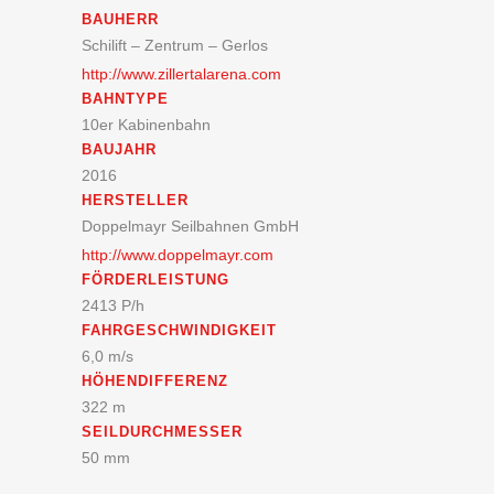
BAUHERR
Schilift – Zentrum – Gerlos
http://www.zillertalarena.com
BAHNTYPE
10er Kabinenbahn
BAUJAHR
2016
HERSTELLER
Doppelmayr Seilbahnen GmbH
http://www.doppelmayr.com
FÖRDERLEISTUNG
2413 P/h
FAHRGESCHWINDIGKEIT
6,0 m/s
HÖHENDIFFERENZ
322 m
SEILDURCHMESSER
50 mm