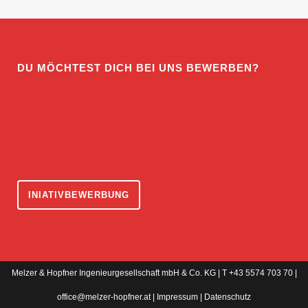
DU MÖCHTEST DICH BEI UNS BEWERBEN?
INIATIVBEWERBUNG
Melzer & Hopfner Ingenieurgesellschaft mbH & Co. KG | T +43 5574 703 70 |
office@melzer-hopfner.at
|
Impressum
|
Datenschutz