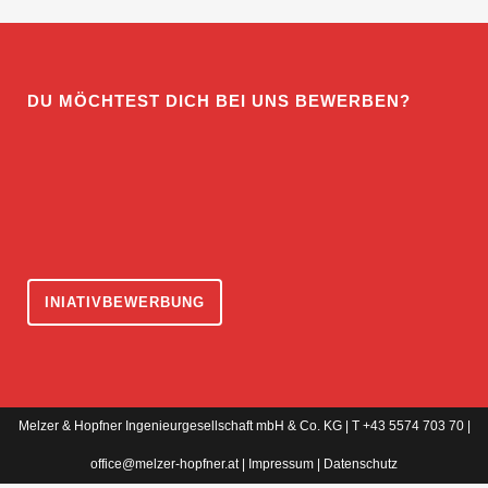
DU MÖCHTEST DICH BEI UNS BEWERBEN?
INIATIVBEWERBUNG
Melzer & Hopfner Ingenieurgesellschaft mbH & Co. KG | T +43 5574 703 70 |
office@melzer-hopfner.at
|
Impressum
|
Datenschutz