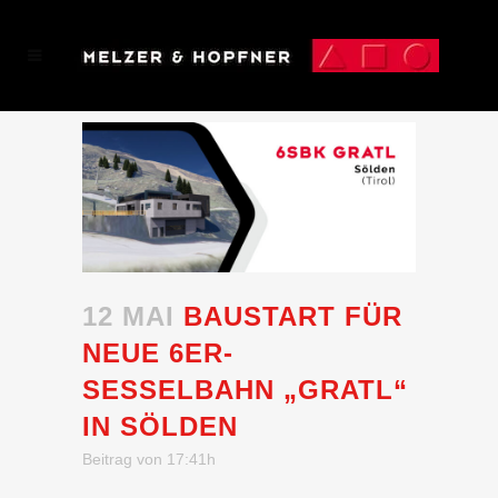
12 MAI
BAUSTART FÜR
NEUE 6ER-
SESSELBAHN „GRATL“
IN SÖLDEN
Beitrag von 17:41h