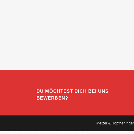
DU MÖCHTEST DICH BEI UNS
BEWERBEN?
Melzer & Hopfner Ingen