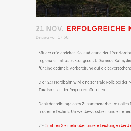
21 NOV.
ERFOLGREICHE 
Beitrag von 17:58h
Mit der erfolgreichen Kollaudierung der 12er Nord
regionalen Infrastruktur gesetzt. Die neue Bahn, die
für eine optimale Vorbereitung auf die bevorstehe
Die 12er Nordbahn wird eine zentrale Rolle bei der
Tourismus in der Region ermöglichen.
Dank der reibungslosen Zusammenarbeit mit allen P
moderne Technik, Umweltbewusstsein und eine hera
👉
Erfahren Sie mehr über unsere Leistungen bei d