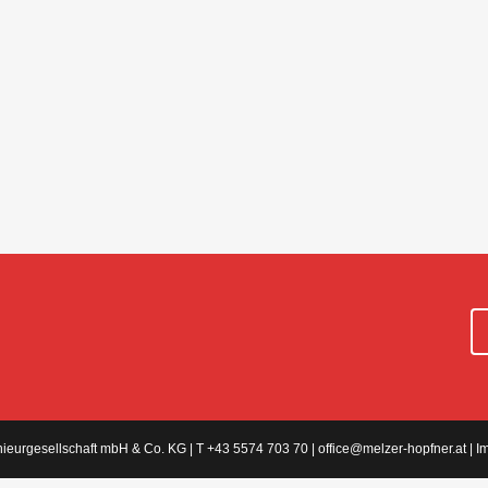
ieurgesellschaft mbH & Co. KG | T +43 5574 703 70 |
office@melzer-hopfner.at
|
I