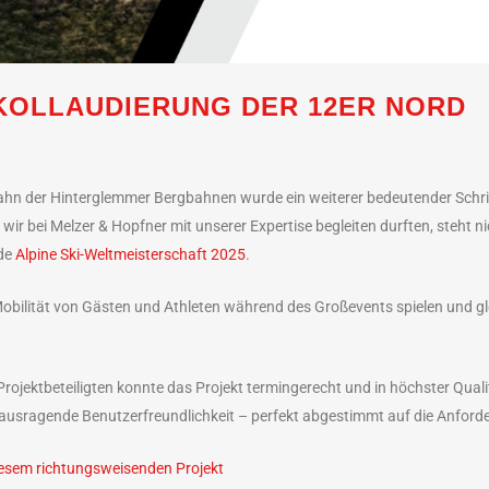
KOLLAUDIERUNG DER 12ER NORD
bahn der Hinterglemmer Bergbahnen wurde ein weiterer bedeutender Schrit
 wir bei Melzer & Hopfner mit unserer Expertise begleiten durften, steht n
nde
Alpine Ski-Weltmeisterschaft 2025
.
 Mobilität von Gästen und Athleten während des Großevents spielen und gl
rojektbeteiligten konnte das Projekt termingerecht und in höchster Qual
usragende Benutzerfreundlichkeit – perfekt abgestimmt auf die Anforde
iesem richtungsweisenden Projekt