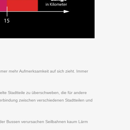
immer mehr Aufmerksamkeit auf sich zieht. Immer
elte Stadtteile zu überschweben, die für andere
Verbindung zwischen verschiedenen Stadtteilen und
os oder Bussen verursachen Seilbahnen kaum Lärm