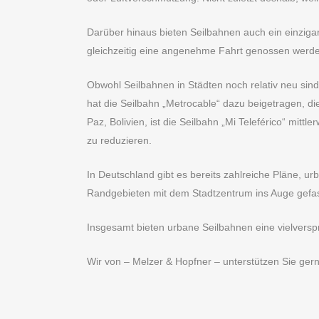
Darüber hinaus bieten Seilbahnen auch ein einzigar
gleichzeitig eine angenehme Fahrt genossen werd
Obwohl Seilbahnen in Städten noch relativ neu sind
hat die Seilbahn „Metrocable“ dazu beigetragen, die
Paz, Bolivien, ist die Seilbahn „Mi Teleférico“ mi
zu reduzieren.
In Deutschland gibt es bereits zahlreiche Pläne, ur
Randgebieten mit dem Stadtzentrum ins Auge gefas
Insgesamt bieten urbane Seilbahnen eine vielverspr
Wir von – Melzer & Hopfner – unterstützen Sie gerne