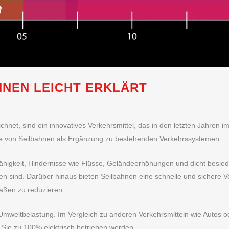
NEN LEICHT ERKLÄRT
hnet, sind ein innovatives Verkehrsmittel, das in den letzten Jahren 
le von Seilbahnen als Ergänzung zu bestehenden Verkehrssystemen.
 Fähigkeit, Hindernisse wie Flüsse, Geländeerhöhungen und dicht besied
ren sind. Darüber hinaus bieten Seilbahnen eine schnelle und sichere 
aßen zu reduzieren.
nge Umweltbelastung. Im Vergleich zu anderen Verkehrsmitteln wie Aut
l Sie zu 100% elektrisch betrieben werden.