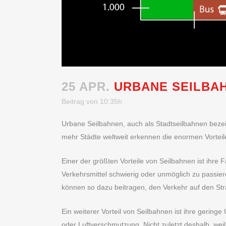
25 APR.
URBANE SEILBAH
Beitrag von 10:35h
Urbane Seilbahnen, auch als Stadtseilbahnen bezeic
mehr Städte weltweit erkennen die enormen Vortei
Einer der größten Vorteile von Seilbahnen ist ihre
Verkehrsmittel schwierig oder unmöglich zu passie
können so dazu beitragen, den Verkehr auf den Str
Ein weiterer Vorteil von Seilbahnen ist ihre geri
oder Luftverschmutzung. Nicht zuletzt deshalb, wei