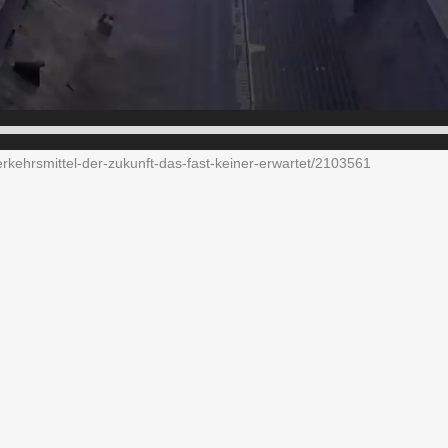
rkehrsmittel-der-zukunft-das-fast-keiner-erwartet/2103561