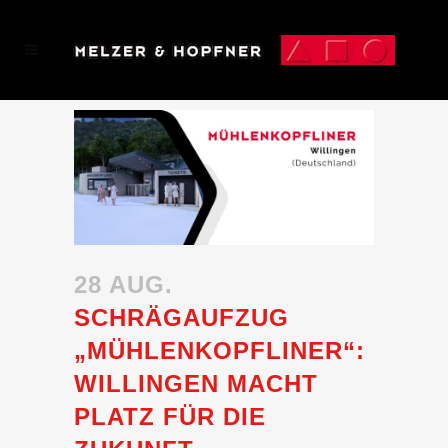
28 AUG.
SCHRÄGAUFZUG
„MÜHLENKOPFLINER“:
WILLINGEN MACHT
PLATZ FÜR DIE