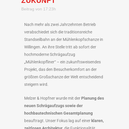
ZUKUNFT
Beitrag von 17:23h
Nach mehr als zwei Jahrzehnten Betrieb
verabschiedet sich die traditionsreiche
Standseilbahn an der Mühlenkopfschanze in
Willingen. An ihre Stelle tritt ab sofort der
hochmoderne Schrägaufzug
„Mühlenkopfliner“ – ein zukunftsweisendes
Projekt, das den Besucherkomfort an der
größten Großschanze der Welt entscheidend
steigern wird.
Melzer & Hopfner wurde mit der
Planung des
neuen Schrägaufzugs sowie der
hochbautechnischen Gesamtplanung
beauftragt. Unser Fokus lag auf einer
klaren,
zeitlosen Architektur
, die Funktionalität,